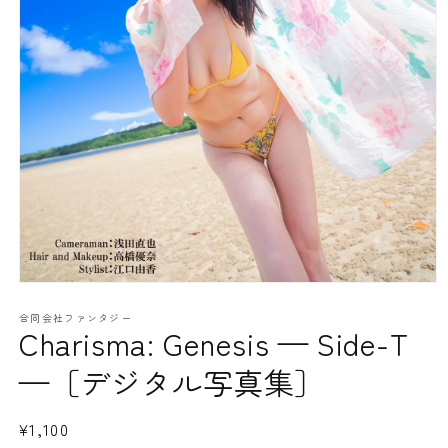
モ
ー
合同会社ファンタジー
ダ
Charisma: Genesis — Side-T
ル
で
—［デジタル写真集］
メ
デ
ィ
通
¥1,100
ア