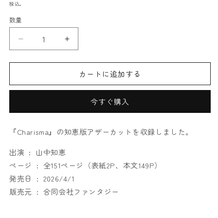
常
(1)
税込。
を
価
開
数量
格
く
Charisma:
Charisma:
Genesis
Genesis
—
—
カートに追加する
Side-
Side-
T
T
—
—
今すぐ購入
［デ
［デ
ジ
ジ
タ
タ
『Charisma』の知恵版アザーカットを収録しました。
ル
ル
写
出演 ‏ : ‎ 山中知恵
写
真
真
ページ ‏ : ‎ 全151ページ（表紙2P、本文149P）
集］
集］
発売日 ‏ : ‎ 2026/4/1
の
の
販売元 ‏ : ‎ 合同会社ファンタジー
数
数
量
量