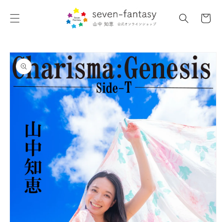
コンテ
カ
ンツに
ー
進む
ト
商品情
報にス
キップ