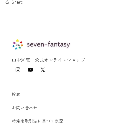
Share
を
を
減
増
ら
や
す
す
山中知恵 公式オンラインショップ
Instagram
YouTube
X
(Twitter)
検索
お問い合わせ
特定商取引法に基づく表記